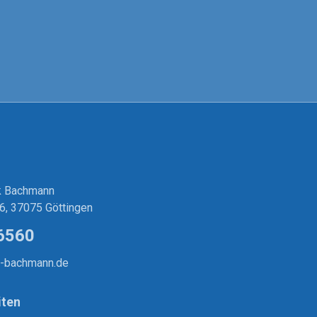
nk Bachmann
6, 37075 Göttingen
6560
s-bachmann.de
iten